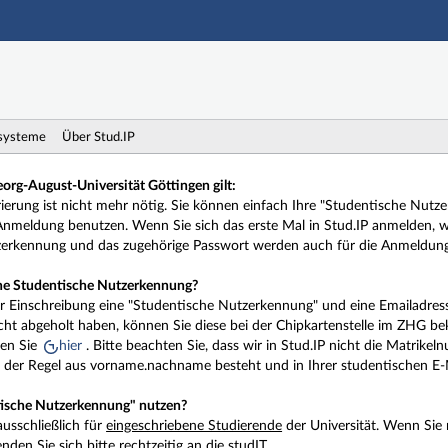
Hauptnavigation
Zweite Navigationsebene
Dritte Navigationsebene
Hauptinhalt
Fußzeile
systeme
Über Stud.IP
org-August-Universität Göttingen gilt:
rierung ist nicht mehr nötig. Sie können einfach Ihre "Studentische Nut
nmeldung benutzen. Wenn Sie sich das erste Mal in Stud.IP anmelden, wi
zerkennung und das zugehörige Passwort werden auch für die Anmeldun
e Studentische Nutzerkennung?
der Einschreibung eine "Studentische Nutzerkennung" und eine Emailadres
ht abgeholt haben, können Sie diese bei der Chipkartenstelle im ZHG b
ten Sie
hier
. Bitte beachten Sie, dass wir in Stud.IP nicht die Matrik
n der Regel aus vorname.nachname besteht und in Ihrer studentischen E
tische Nutzerkennung" nutzen?
ausschließlich für
eingeschriebene Studierende
der Universität. Wenn Sie
en Sie sich bitte rechtzeitig an die studIT.