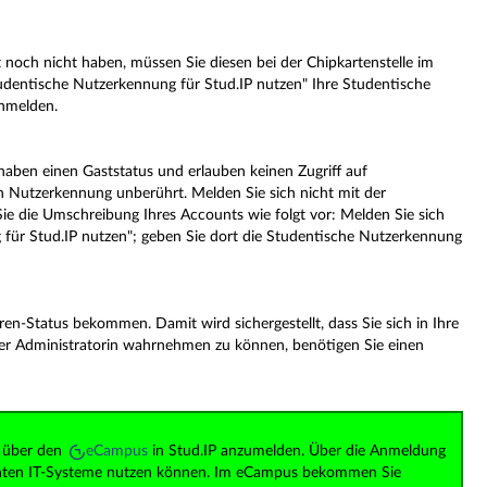
och nicht haben, müssen Sie diesen bei der Chipkartenstelle im
udentische Nutzerkennung für Stud.IP nutzen" Ihre Studentische
anmelden.
aben einen Gaststatus und erlauben keinen Zugriff auf
n Nutzerkennung unberührt. Melden Sie sich nicht mit der
die Umschreibung Ihres Accounts wie folgt vor: Melden Sie sich
g für Stud.IP nutzen"; geben Sie dort die Studentische Nutzerkennung
n-Status bekommen. Damit wird sichergestellt, dass Sie sich in Ihre
er Administratorin wahrnehmen zu können, benötigen Sie einen
h über den
eCampus
in Stud.IP anzumelden. Über die Anmeldung
levanten IT-Systeme nutzen können. Im eCampus bekommen Sie