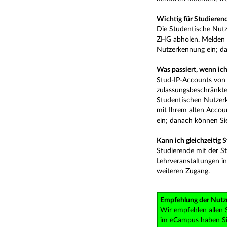
Wichtig für Studierend
Die Studentische Nutz
ZHG abholen. Melden S
Nutzerkennung ein; da
Was passiert, wenn ich
Stud-IP-Accounts von 
zulassungsbeschränkte
Studentischen Nutzer
mit Ihrem alten Accou
ein; danach können Si
Kann ich gleichzeitig 
Studierende mit der S
Lehrveranstaltungen i
weiteren Zugang.
Empfehlung der Nutz
Wir empfehlen allen 
im eCampus haben Sie