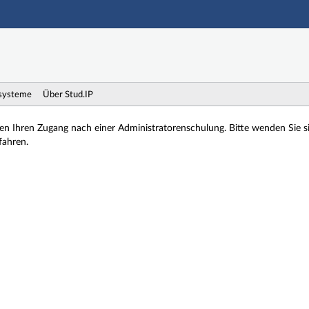
Hauptnavigation
Zweite Navigationsebene
Dritte Navigationsebene
Hauptinhalt
Fußzeile
systeme
Über Stud.IP
ten Ihren Zugang nach einer Administratorenschulung. Bitte wenden Sie 
fahren.