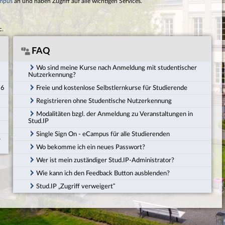
mpus
an und haben Zugriff auf alle wichtigen Services.
c.
FAQ
Wo sind meine Kurse nach Anmeldung mit studentischer
Nutzerkennung?
26
Freie und kostenlose Selbstlernkurse für Studierende
Registrieren ohne Studentische Nutzerkennung
Modalitäten bzgl. der Anmeldung zu Veranstaltungen in
Stud.IP
Single Sign On - eCampus für alle Studierenden
r
Wo bekomme ich ein neues Passwort?
Wer ist mein zuständiger Stud.IP-Administrator?
Wie kann ich den Feedback Button ausblenden?
Stud.IP „Zugriff verweigert“