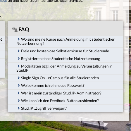
mpus
an und haben Zugriff auf alle wichtigen Services.
c.
FAQ
26
Wo sind meine Kurse nach Anmeldung mit studentischer
Nutzerkennung?
Freie und kostenlose Selbstlernkurse für Studierende
Registrieren ohne Studentische Nutzerkennung
Modalitäten bzgl. der Anmeldung zu Veranstaltungen in
r
Stud.IP
Single Sign On - eCampus für alle Studierenden
Wo bekomme ich ein neues Passwort?
Wer ist mein zuständiger Stud.IP-Administrator?
Wie kann ich den Feedback Button ausblenden?
Stud.IP „Zugriff verweigert“