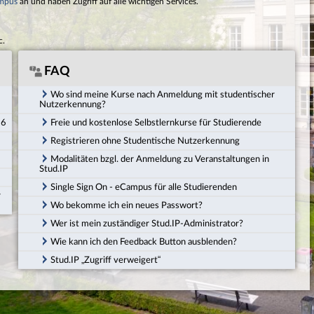
mpus
an und haben Zugriff auf alle wichtigen Services.
c.
FAQ
Wo sind meine Kurse nach Anmeldung mit studentischer
Nutzerkennung?
26
Freie und kostenlose Selbstlernkurse für Studierende
Registrieren ohne Studentische Nutzerkennung
Modalitäten bzgl. der Anmeldung zu Veranstaltungen in
Stud.IP
Single Sign On - eCampus für alle Studierenden
r
Wo bekomme ich ein neues Passwort?
Wer ist mein zuständiger Stud.IP-Administrator?
Wie kann ich den Feedback Button ausblenden?
Stud.IP „Zugriff verweigert“